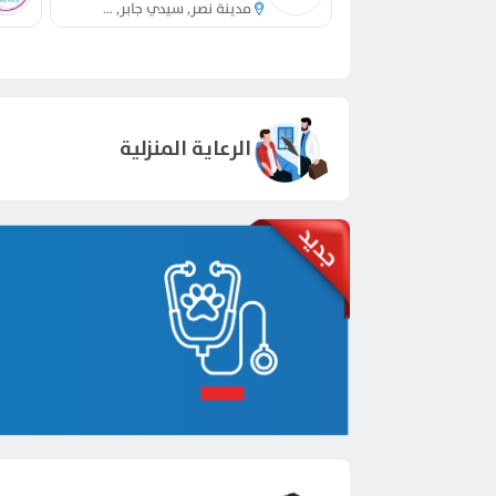
ديدة
مدينة نصر, سيدي جابر, مدينة السويس, التجمع, مصر الجديدة
الرعاية المنزلية