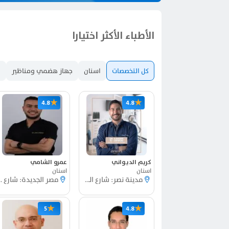
الأطباء الأكثر اختيارا
كل التخصصات
اسنان
جهاز هضمي ومناظير
ج
★
★
4.8
4.8
كريم الديواني
عمرو الشامي
اسنان
اسنان
مدينة نصر: شارع السيدة خديجة
مصر الجديدة:
★
★
5
4.8