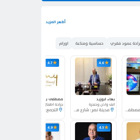
أظهر المزيد
احة عمود فقري
حساسية ومناعة
اورام
★
★
★
5
4.7
4.6
بهاء ابوزيد
مصطفى يوسف خليف
ايمان ع
انف واذن وحنجرة
جراحة اطفال
حساسية
مدينة نصر: مصطفي النحاس
مدينة نصر: شارع مصطفى النحاس
التجمع: شارع د أحمد عكاشة
★
★
★
8
4.9
4.5