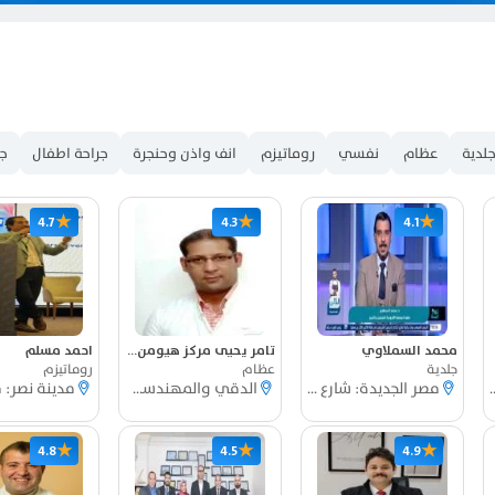
لدية
عظام
نفسي
روماتيزم
انف واذن وحنجرة
جراحة اطفال
جر
★
★
★
4.7
4.3
4.1
محمد السملاوي
تامر يحيى مركز هيومن كير
احمد مسلم
جلدية
عظام
روماتيزم
 شارع بطرس غالى
مصر الجديدة: شارع الخليفة المأمون
الدقي والمهندسين: شارع شهاب برج الزهراء الاداري
★
★
★
4.8
4.5
4.9