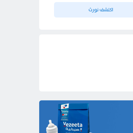
اكتشف نورث