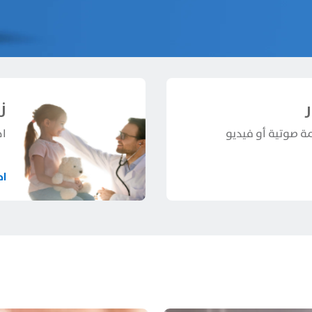
ز
مة صوتية أو فيديو
اخ
اح