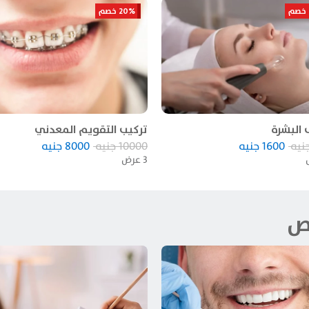
20% خصم
البشرة
تركيب التقويم المعدني
نيه
1600
جنيه
10000
جنيه
8000
جنيه
3
عرض
ص