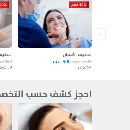
40% خصم
20% خصم
تنظيف الأسنان
تنظيف 
1500
جنيه
900
جنيه
2000
ج
94
عرض
39
عرض
احجز كشف حسب التخص