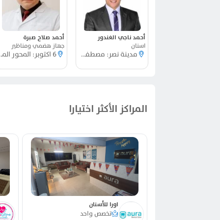
أحمد ناجي الغندور
أحمد صلاح صبرة
اسنان
جهاز هضمي ومناظير
مدينة نصر: مصطفي النحاس
6 اكتوبر: ا
المراكز الأكثر اختيارا
اورا للأسنان
احد
تخصص واحد