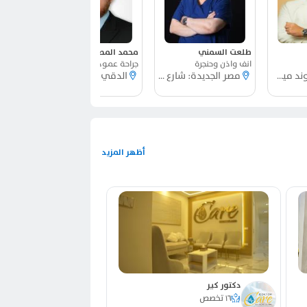
طلعت السمني
محمد المصري
احمد عز
انف واذن وحنجرة
جراحة عمود فقري
اورام
التجمع: كمبوند ميفيدا
مصر الجديدة: شارع فهمي باشا
الدقي والمهندسين: شارع البطل أحمد عبد العزيز
أظهر المزيد
دكتور كير
١٦ تخصص