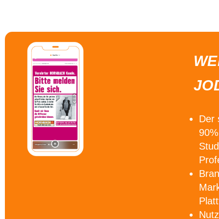
WE
JO
Der
90% 
Stud
Prof
Bra
Mark
Plat
Nutz