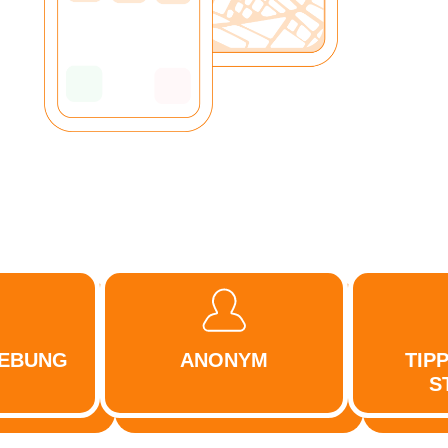
GEBUNG
ANONYM
TIP
S