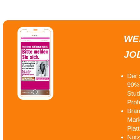
WE
JO
Der
90% 
Stud
Prof
Bra
Mark
Plat
Nutz