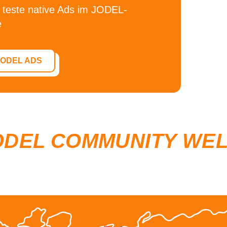
 teste
native Ads im JODEL-
e
JODEL ADS
ODEL COMMUNITY WE