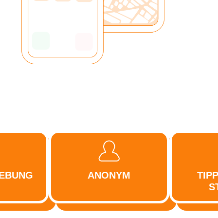
GEBUNG
ANONYM
TIP
S