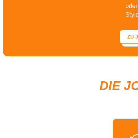
oder
Styl
ZU 
DIE J