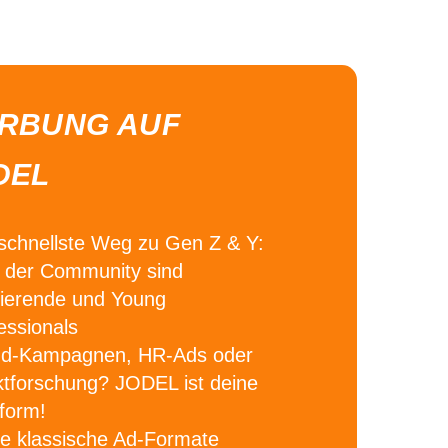
RBUNG AUF
DEL
schnellste Weg zu Gen Z & Y:
der Community sind
ierende und Young
essionals
nd-Kampagnen, HR-Ads oder
tforschung?
JODEL ist deine
tform!
e klassische Ad-Formate