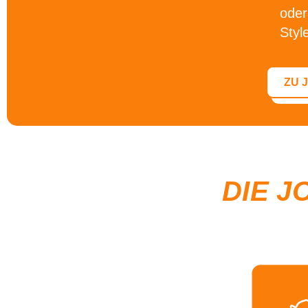
oder
Styl
ZU 
DIE J