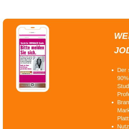
WE
JO
Der
90% 
Stud
Prof
Bra
Mark
Plat
Nutz