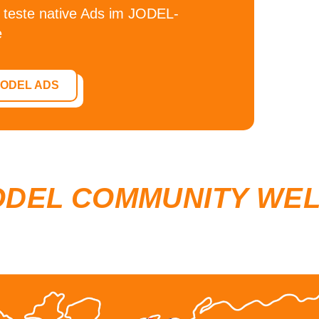
 teste
native Ads im JODEL-
e
JODEL ADS
ODEL COMMUNITY WE