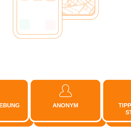
GEBUNG
ANONYM
TIP
S