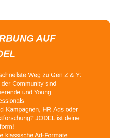
RBUNG AUF
DEL
schnellste Weg zu Gen Z & Y:
der Community sind
ierende und Young
essionals
nd-Kampagnen, HR-Ads oder
tforschung?
JODEL ist deine
tform!
e klassische Ad-Formate