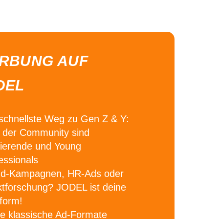
RBUNG AUF
DEL
schnellste Weg zu Gen Z & Y:
der Community sind
ierende und Young
essionals
nd-Kampagnen, HR-Ads oder
tforschung?
JODEL ist deine
tform!
e klassische Ad-Formate