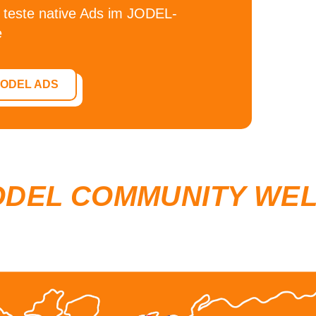
 teste
native Ads im JODEL-
e
JODEL ADS
ODEL COMMUNITY WE