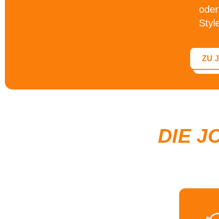
oder
Styl
ZU 
DIE J