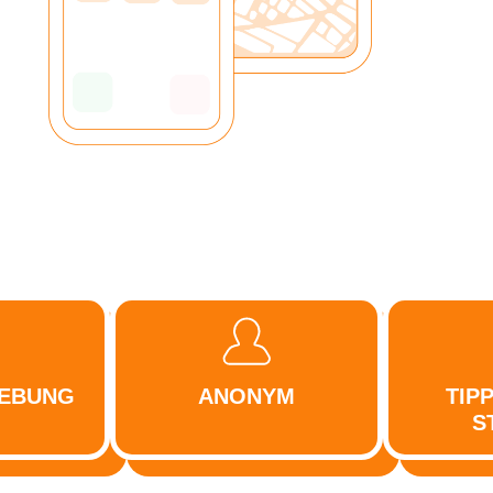
GEBUNG
ANONYM
TIP
S