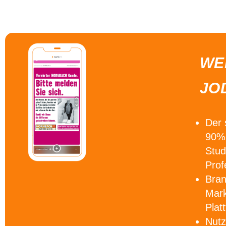
WE
JO
Der
90% 
Stud
Prof
Bra
Mark
Plat
Nutz