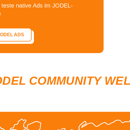
 teste
native Ads im JODEL-
e
JODEL ADS
ODEL COMMUNITY WE