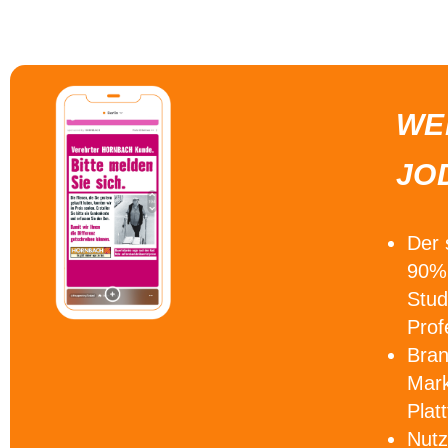
WE
JO
Der
90% 
Stud
Prof
Bra
Mark
Plat
Nutz