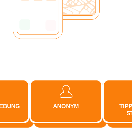
GEBUNG
ANONYM
TIP
S