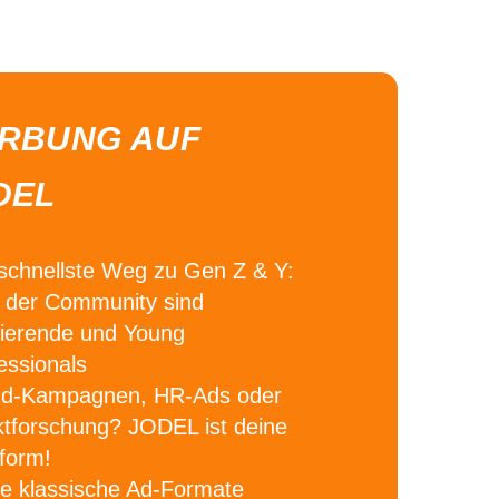
RBUNG AUF
DEL
schnellste Weg zu Gen Z & Y:
der Community sind
ierende und Young
essionals
nd-Kampagnen, HR-Ads oder
tforschung?
JODEL ist deine
tform!
e klassische Ad-Formate