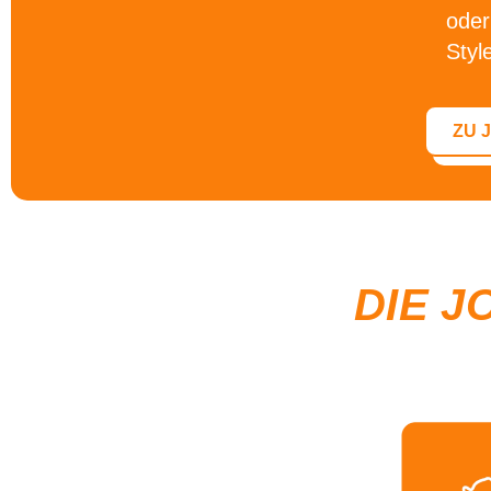
oder
Styl
ZU 
DIE J