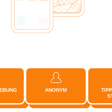
GEBUNG
ANONYM
TIP
S