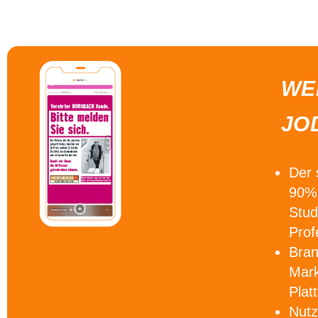
WE
JO
Der
90% 
Stud
Prof
Bra
Mark
Plat
Nutz