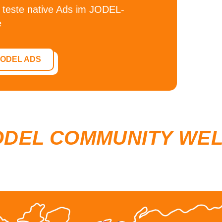
 teste
native Ads im JODEL-
e
JODEL ADS
ODEL COMMUNITY WE