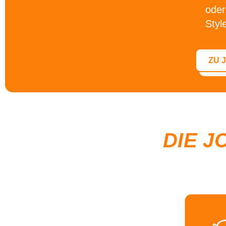
oder
Styl
ZU 
DIE J