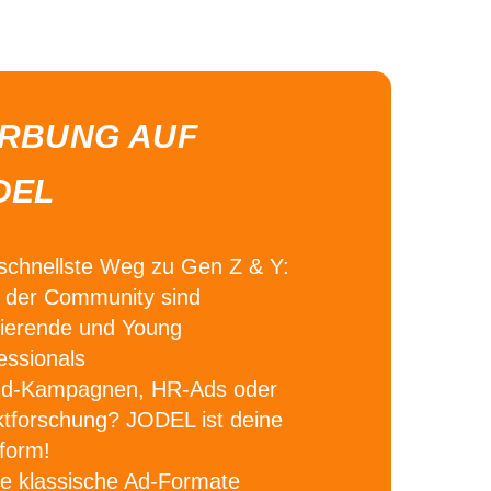
RBUNG AUF
DEL
schnellste Weg zu Gen Z & Y:
der Community sind
ierende und Young
essionals
nd-Kampagnen, HR-Ads oder
tforschung?
JODEL ist deine
tform!
e klassische Ad-Formate