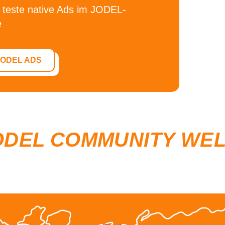
 teste
native Ads im JODEL-
e
JODEL ADS
ODEL COMMUNITY WE