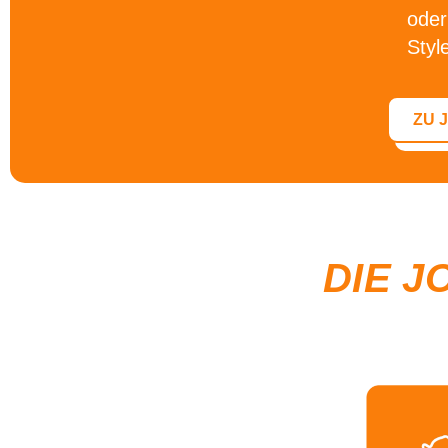
oder
Styl
ZU 
DIE J