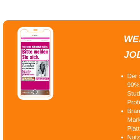
WE
JO
Der
90% 
Stud
Prof
Bra
Mark
Plat
Nutz