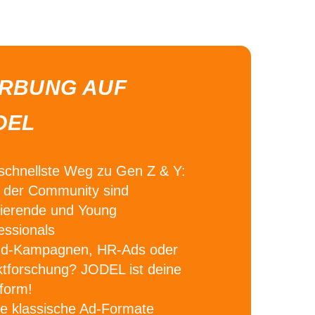
RBUNG AUF
DEL
schnellste Weg zu Gen Z & Y:
der Community sind
ierende und Young
essionals
nd-Kampagnen, HR-Ads oder
tforschung?
JODEL ist deine
tform!
e klassische Ad-Formate