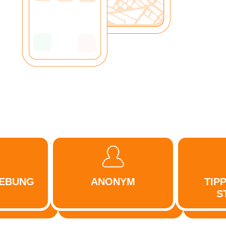
GEBUNG
ANONYM
TIP
S